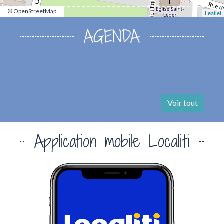
© OpenStreetMap
Leaflet
AGENDA
Voir tout
Application mobile Localiti